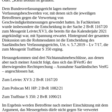
Oder: „Klein Bonum ist gefallen.“
Dem Bundesverfassungsgericht lagen mehrerer
Verfassungsbeschwerden vor, mit denen sich die jeweiligen
Betroffenen gegen die Verwertung von
Geschwindigkeitsmessungen gewendet hatten. In Fachkreisen
wurde insbesondere die Entscheidung in der Sache 2 BvR 1167/20
zum Messgerät LeivtecXV3, die bereits für das Kalenderjahr 2021
angekündigt war, mit Spannung erwartet. Hintergrund der gesamten
Diskussion um die Rohmessdaten ist die Entscheidung des
Saarländischen Verfassungsgerichts, Urt. v. 5.7.2019 – Lv 7/17, die
zum Messgerät Traffistar S 350 erging.
Herausgekommen sind drei Nichtannahmebeschlüsse, aus denen
aber nach meiner Ansicht folgt, dass sich das BVerfG der
überwiegenden Rechtsprechung – Ausnahme Saarländisches VerfG
– angeschlossen hat.
Zum Leivtec XV3: 2 BvR 1167/20
Zum Poliscan M1 HP: 2 BvR 1082/21
Zum Traffistar S 350: 2 BvR 1090/21
Im Ergebnis werden Betroffene nach meiner Einschätzung mit dem
Argument, das Messergebnis dürfe nicht gegen Sie verwertet