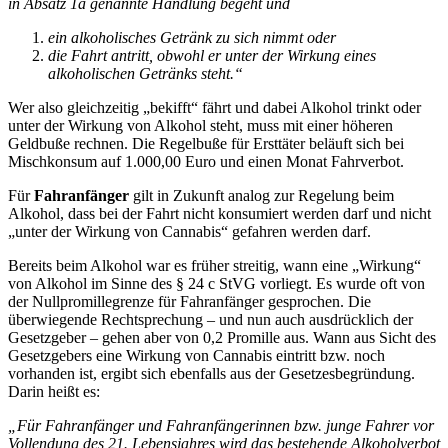
in Absatz 1a genannte Handlung begeht und
ein alkoholisches Getränk zu sich nimmt oder
die Fahrt antritt, obwohl er unter der Wirkung eines
alkoholischen Getränks steht.“
Wer also gleichzeitig „bekifft“ fährt und dabei Alkohol trinkt oder
unter der Wirkung von Alkohol steht, muss mit einer höheren
Geldbuße rechnen. Die Regelbuße für Ersttäter beläuft sich bei
Mischkonsum auf 1.000,00 Euro und einen Monat Fahrverbot.
Für
Fahranfänger
gilt in Zukunft analog zur Regelung beim
Alkohol, dass bei der Fahrt nicht konsumiert werden darf und nicht
„unter der Wirkung von Cannabis“ gefahren werden darf.
Bereits beim Alkohol war es früher streitig, wann eine „Wirkung“
von Alkohol im Sinne des § 24 c StVG vorliegt. Es wurde oft von
der Nullpromillegrenze für Fahranfänger gesprochen. Die
überwiegende Rechtsprechung – und nun auch ausdrücklich der
Gesetzgeber – gehen aber von 0,2 Promille aus. Wann aus Sicht des
Gesetzgebers eine Wirkung von Cannabis eintritt bzw. noch
vorhanden ist, ergibt sich ebenfalls aus der Gesetzesbegründung.
Darin heißt es:
„Für Fahranfänger und Fahranfängerinnen bzw. junge Fahrer vor
Vollendung des 21. Lebensjahres wird das bestehende Alkoholverbot