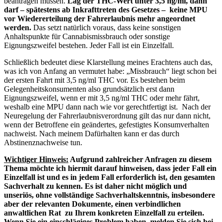
beantragen müssen.
Lag der THC-Wert unter 3,5 ng/ml, dann
darf – spätestens ab Inkrafttreten des Gesetzes – keine MPU
vor Wiedererteilung der Fahrerlaubnis mehr angeordnet
werden.
Das setzt natürlich voraus, dass keine sonstigen
Anhaltspunkte für Cannabismissbrauch oder sonstige
Eignungszweifel bestehen. Jeder Fall ist ein Einzelfall.
Schließlich bedeutet diese Klarstellung meines Erachtens auch das,
was ich von Anfang an vermutet habe: „Missbrauch“ liegt schon bei
der ersten Fahrt mit 3,5 ng/ml THC vor. Es bestehen beim
Gelegenheitskonsumenten also grundsätzlich erst dann
Eignungszweifel, wenn er mit 3,5 ng/ml THC oder mehr fährt,
weshalb eine MPU dann nach wie vor gerechtfertigt ist. Nach der
Neuregelung der Fahrerlaubnisverordnung gilt das nur dann nicht,
wenn der Betroffene ein geändertes, gefestigtes Konsumverhalten
nachweist. Nach meinem Dafürhalten kann er das durch
Abstinenznachweise tun.
Wichtiger Hinweis:
Aufgrund zahlreicher Anfragen zu diesem
Thema möchte ich hiermit darauf hinweisen, dass jeder Fall ein
Einzelfall ist und es in jedem Fall erforderlich ist, den gesamten
Sachverhalt zu kennen. Es ist daher nicht möglich und
unseriös, ohne vollständige Sachverhaltskenntnis, insbesondere
aber der relevanten Dokumente, einen verbindlichen
anwaltlichen Rat zu Ihrem konkreten Einzelfall zu erteilen.
Wenn Sie ein einschlägiges Problem haben, melden Sie sich bei