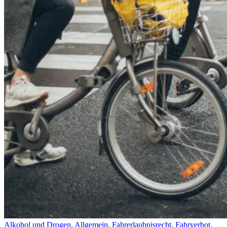
Alkohol und Drogen
,
Allgemein
,
Fahrerlaubnisrecht
,
Fahrverbot
,