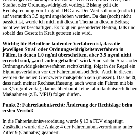
Straftat oder Ordnungswidrigkeit vorliegt. Bislang geht die
Rechtsprechung von 1 ng/ml THC aus. Der Wert soll nun (endlich)
auf vermutlich 3,5 ng/ml angehoben werden. Da das (noch) nicht
passiert ist, werde ich mich mit diesem Thema in diesem Beitrag
nicht weiter beschäftigen. Es folgt ein gesonderter Beitrag, falls und
sobald das Gesetz in Kraft getreten sein wird.
Wichtig für Betroffene laufender Verfahren ist, dass die
jeweiligen Straf- oder Ordnungswidrigkeitenverfahren in
Fällen, in denen 1,0 ng/ml überschritten, aber 3,5 ng/ml nicht
erreicht sind, „am Laufen gehalten“ wird.
Sind solche Straf- oder
Ordnungswidrigkeitenverfahren rechtskräftig, folgt in der Regel ein
Eignungsverfahren vor der Fahrerlaubnisbehörde. Auch in diesem
werden die neuen Grenzwerte maßgeblich sein (müssen). Das heißt,
dass nach meiner Rechtsauffassung, auch wenn ein Fahren mit bis
zu 3,5 ng/ml vorlag, daraus überhaupt keine fahrerlaubnisrechtlichen
Maßnahmen (z.B. MPU) folgen dürfen.
Punkt 2: Fahrerlaubnisrecht: Änderung der Rechtslage beim
ersten Verstoß
In die Fahrerlaubnisverordnung wurde § 13 a FEV eingefügt.
Zusätzlich wurde die Anlage 4 der Fahrerlaubnisverordnung unter
Ziffer 9 (Cannabis) geändert.