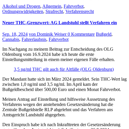
Alkohol und Drogen
,
Allgemein
,
Fahrverbot
,
Ordnungswidrigkeiten
,
Strafrecht
,
Verfahrensrecht
Neuer THC-Grenzwert: AG Landstuhl stellt Verfahren ein
Sep. 18, 2024
von Dominik Weiser
0 Kommentare
Bußgeld
,
Cannabis
,
Fahrerlaubnis
,
Fahrverbot
Im Nachgang zu meinem Beitrag zur Entscheidung des OLG
Oldenburg vom 16.9.2024 habe ich heute die erste
Einstellungsmitteilung in einem meiner eigenen Fälle erhalten.
3,5 ng/ml THC gilt auch für Altfälle (OLG Oldenburg)
Der Mandant hatte sich im März 2024 gemeldet. Sein THC-Wert lag
zwischen 1,0 ng/ml und 3,5 ng/ml. Im April kam der
Bußgeldbescheid über 500,00 Euro und einen Monat Fahrverbot.
Meinen Antrag auf Einstellung und hilfsweise Aussetzung des
Verfahrens wegen der anstehenden Gesetzesänderung hat die
Zentrale Bußgeldstelle RLP abgelehnt und das Verfahren ans
Amtsgericht Landstuhl abgegeben.
Den Einspruch habe ich nach Inkrafttreten der Gesetzesänderung