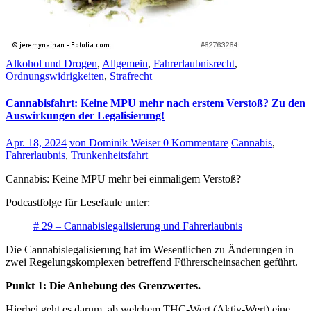
Alkohol und Drogen
,
Allgemein
,
Fahrerlaubnisrecht
,
Ordnungswidrigkeiten
,
Strafrecht
Cannabisfahrt: Keine MPU mehr nach erstem Verstoß? Zu den
Auswirkungen der Legalisierung!
Apr. 18, 2024
von Dominik Weiser
0 Kommentare
Cannabis
,
Fahrerlaubnis
,
Trunkenheitsfahrt
Cannabis: Keine MPU mehr bei einmaligem Verstoß?
Podcastfolge für Lesefaule unter:
# 29 – Cannabislegalisierung und Fahrerlaubnis
Die Cannabislegalisierung hat im Wesentlichen zu Änderungen in
zwei Regelungskomplexen betreffend Führerscheinsachen geführt.
Punkt 1: Die Anhebung des Grenzwertes.
Hierbei geht es darum, ab welchem THC-Wert (Aktiv-Wert) eine