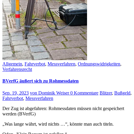
Allgemein
,
Fahrverbot
,
Messverfahren
,
Ordnungswidrigkeiten
,
Verfahrensrecht
BVerfG äußert sich zu Rohmessdaten
Sep. 19, 2023
von Dominik Weiser
0 Kommentare
Blitzer
,
Bußgeld
,
Fahrverbot
,
Messverfahren
Der Zug ist abgefahren: Rohmessdaten müssen nicht gespeichert
werden (BVerfG)
„Was lange währt, wird nichts …“, könnte man auch titeln.