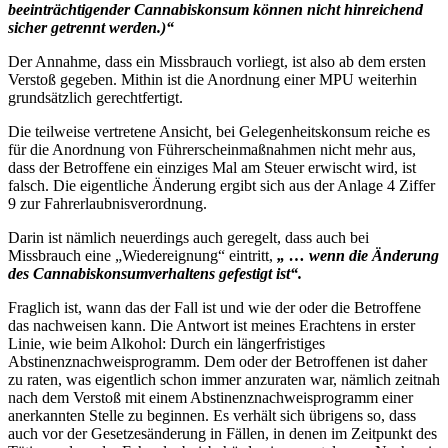
beeinträchtigender Cannabiskonsum können nicht hinreichend
sicher getrennt werden.)“
Der Annahme, dass ein Missbrauch vorliegt, ist also ab dem ersten
Verstoß gegeben. Mithin ist die Anordnung einer MPU weiterhin
grundsätzlich gerechtfertigt.
Die teilweise vertretene Ansicht, bei Gelegenheitskonsum reiche es
für die Anordnung von Führerscheinmaßnahmen nicht mehr aus,
dass der Betroffene ein einziges Mal am Steuer erwischt wird, ist
falsch. Die eigentliche Änderung ergibt sich aus der Anlage 4 Ziffer
9 zur Fahrerlaubnisverordnung.
Darin ist nämlich neuerdings auch geregelt, dass auch bei
Missbrauch eine „Wiedereignung“ eintritt,
„ … wenn die Änderung
des Cannabiskonsumverhaltens gefestigt ist“.
Fraglich ist, wann das der Fall ist und wie der oder die Betroffene
das nachweisen kann. Die Antwort ist meines Erachtens in erster
Linie, wie beim Alkohol: Durch ein längerfristiges
Abstinenznachweisprogramm. Dem oder der Betroffenen ist daher
zu raten, was eigentlich schon immer anzuraten war, nämlich zeitnah
nach dem Verstoß mit einem Abstinenznachweisprogramm einer
anerkannten Stelle zu beginnen. Es verhält sich übrigens so, dass
auch vor der Gesetzesänderung in Fällen, in denen im Zeitpunkt des