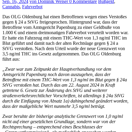
Sep. 16, 2024
von Dominik Weiser
0 Kommentare
Bußgeld
,
Cannabis
,
Fahrverbot
Das OLG Oldenburg hat einen Betroffenen wegen eines Verstoßes
gegen § 24 a StVG freigesprochen. Hintergrund war, dass der
Betroffene vom Amtsgericht Papenburg zu einer Geldbuße von
1.000 € und einem dreimonatigen Fahrverbot verurteilt worden war.
Er hatte ein Fahrzeug mit einem THC-Wert von 1,3 ng/ml THC im
Blut geführt und damit nach der alten Rechtslage gegen § 24 a
StVG verstoßen. Nach dem Urteil wurde der neue Grenzwert von
3,5 ng/ml THC ins Gesetz aufgenommen. Das OLG Oldenburg
führt aus:
„Zwar war zum Zeitpunkt der Hauptverhandlung vor dem
Amtsgericht Papenburg noch davon auszugehen, dass der
Betroffene mit einem THC-Wert von 1,3 ng/ml im Blut gegen § 24a
StVG verstoßen hat. Durch das am 22. August 2024 in Kraft
getretene 6. Gesetz zur Änderung des StVG und weiterer
straßenverkehrsrechtlicher Vorschriften, ist allerdings § 24a StVG
durch die Einfügung von Absatz 1a) dahingehend geändert worden,
dass der maßgebliche Wert nunmehr 3,5 ng/ml beträgt.
Zwar beruhte der bisherige analytische Grenzwert von 1,0 ng/ml
nicht auf einer gesetzlichen Grundlage, sondern war von der
Rechtsprechung – entsprechend eines Beschlusses der