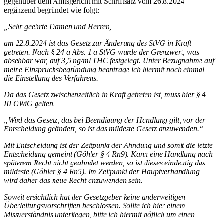
gegenüber dem Amtsgericht mit Schriftsatz vom 26.8.2024
ergänzend begründet wie folgt:
„Sehr geehrte Damen und Herren,
am 22.8.2024 ist das Gesetz zur Änderung des StVG in Kraft
getreten. Nach § 24 a Abs. 1 a StVG wurde der Grenzwert, was
absehbar war, auf 3,5 ng/ml THC festgelegt. Unter Bezugnahme auf
meine Einspruchsbegründung beantrage ich hiermit noch einmal
die Einstellung des Verfahrens.
Da das Gesetz zwischenzeitlich in Kraft getreten ist, muss hier § 4
III OWiG gelten.
„Wird das Gesetz, das bei Beendigung der Handlung gilt, vor der
Entscheidung geändert, so ist das mildeste Gesetz anzuwenden.“
Mit Entscheidung ist der Zeitpunkt der Ahndung und somit die letzte
Entscheidung gemeint (Göhler § 4 Rn9). Kann eine Handlung nach
späterem Recht nicht geahndet werden, so ist dieses eindeutig das
mildeste (Göhler § 4 Rn5). Im Zeitpunkt der Hauptverhandlung
wird daher das neue Recht anzuwenden sein.
Soweit ersichtlich hat der Gesetzgeber keine anderweitigen
Überleitungsvorschriften beschlossen. Sollte ich hier einem
Missverständnis unterliegen, bitte ich hiermit höflich um einen