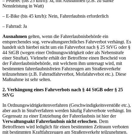
– Pedelec (bis 25 km/h): Ja, mit Ausnahmen (z.B. zu starke
Nennleistung in Watt)
– E-Bike (bis 45 km/h): Nein, Fahrerlaubnis erforderlich
– Fahrrad: Ja
Ausnahmen
gelten, wenn die Fahrerlaubnisbehörde ein
entsprechendes sog. verwaltungsrechtliches Fahrverbot verhängt. Es
handelt sich hierbei nicht um ein Fahrverbot nach § 25 StVG oder §
44 StGB (wegen einer Ordnungswidrigkeit oder als Nebenstrafe
einer Straftat). Vielmehr erhält der Betroffene einen Bescheid von
der Fahrerlaubnisbehörde, mit welchem ihm untersagt wird, mit
bestimmten fahrerlaubnisfreien Fahrzeugen am Straßenverkehr
teilzunehmen (z.B. Fahrradfahrverbot, Mofafahrvebot etc.). Diese
Maßnahme ist sehr selten.
2. Verhängung eines Fahrverbots nach § 44 StGB oder § 25
StVG
In Ordnungswidrigkeitenverfahren (Geschwindigkeitsverstöße etc.),
aber auch in Strafverfahren werden häufig Fahrverbote verhängt. Im
Gegensatz zu einer Entziehung der Fahrerlaubnis ist hier der
Verwaltungsakt Fahrerlaubnis nicht erloschen
. Dem
Betroffenen wird lediglich für einen bestimmten Zeitraum verboten
mit bestimmten Kraftfahrzeugen am Straßenverkehr teilzunehmen.