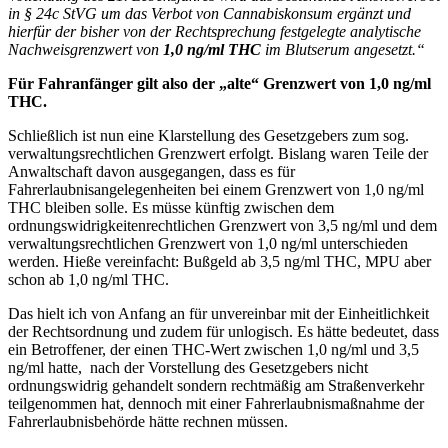
in § 24c StVG um das Verbot von Cannabiskonsum ergänzt und
hierfür der bisher von der Rechtsprechung festgelegte analytische
Nachweisgrenzwert von
1,0 ng/ml THC
im Blutserum angesetzt.“
Für Fahranfänger gilt also der „alte“ Grenzwert von 1,0 ng/ml
THC.
Schließlich ist nun eine Klarstellung des Gesetzgebers zum sog.
verwaltungsrechtlichen Grenzwert erfolgt. Bislang waren Teile der
Anwaltschaft davon ausgegangen, dass es für
Fahrerlaubnisangelegenheiten bei einem Grenzwert von 1,0 ng/ml
THC bleiben solle. Es müsse künftig zwischen dem
ordnungswidrigkeitenrechtlichen Grenzwert von 3,5 ng/ml und dem
verwaltungsrechtlichen Grenzwert von 1,0 ng/ml unterschieden
werden. Hieße vereinfacht: Bußgeld ab 3,5 ng/ml THC, MPU aber
schon ab 1,0 ng/ml THC.
Das hielt ich von Anfang an für unvereinbar mit der Einheitlichkeit
der Rechtsordnung und zudem für unlogisch. Es hätte bedeutet, dass
ein Betroffener, der einen THC-Wert zwischen 1,0 ng/ml und 3,5
ng/ml hatte, nach der Vorstellung des Gesetzgebers nicht
ordnungswidrig gehandelt sondern rechtmäßig am Straßenverkehr
teilgenommen hat, dennoch mit einer Fahrerlaubnismaßnahme der
Fahrerlaubnisbehörde hätte rechnen müssen.