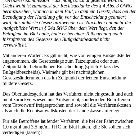
„Grenzwertkommission“- als maßgeblich angesehen worden.
Gleichwohl ist zumindest der Rechtsgedanke des § 4 Abs. 3 OWiG
heranzuziehen, wonach in dem Fall, in dem ein Gesetz, dass bei der
Beendigung der Handlung gilt, vor der Entscheidung geändert
wird, das mildeste Gesetz anzuwenden ist. Nachdem nunmehr der
maßgebliche Wert in § 24a StVG über dem Wert liegt, den der
Betroffene im Blut hatte, hätte er bei einer Tatbegehung nach
Inkrafttreten des Gesetzes den Bußgeldtatbestand nicht
verwirklicht.“
Mit anderen Worten: Es gilt nicht, wie von einigen Bußgeldstellen
angenommen, die Gesetzeslage zum Tatzeitpunkt oder zum
Zeitpunkt der behördlichen Entscheidung (sprich Erlass des
Bußgeldbescheids). Vielmehr gilt bei nachträglichen
Gesetzesänderungen das im Zeitpunkt der letzten Entscheidung
mildere Gesetz.
Das Oberlandesgericht hat das Verfahren nicht eingestellt und auch
nicht zurückverwiesen ans Amtsgericht, sondern den Betroffenen
vom Tatvorwurf freigesprochen und sowohl die Verfahrenskosten
als auch die Rechtsanwaltskosten der Landeskasse auferlegt.
Für alle Betroffene laufender Verfahren, die bei der Fahrt zwischen
1,0 ng/ml und 3,5 ng/ml THC im Blut hatten, gilt: Sie sollten sich
verteidigen (lassen)!