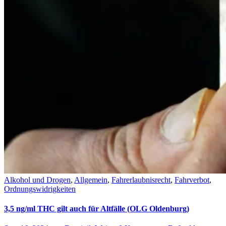
Alkohol und Drogen
,
Allgemein
,
Fahrerlaubnisrecht
,
Fahrverbot
,
Ordnungswidrigkeiten
3,5 ng/ml THC gilt auch für Altfälle (OLG Oldenburg)