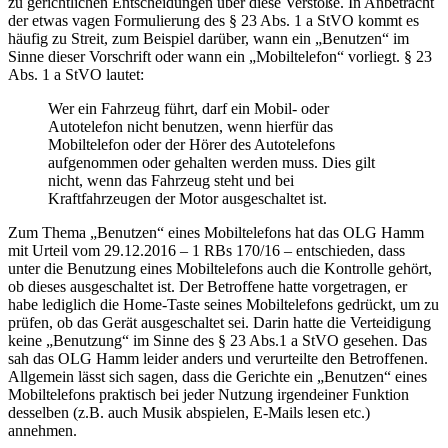
zu gerichtlichen Entscheidungen über diese Verstöße. In Anbetracht
der etwas vagen Formulierung des § 23 Abs. 1 a StVO kommt es
häufig zu Streit, zum Beispiel darüber, wann ein „Benutzen“ im
Sinne dieser Vorschrift oder wann ein „Mobiltelefon“ vorliegt. § 23
Abs. 1 a StVO lautet:
Wer ein Fahrzeug führt, darf ein Mobil- oder
Autotelefon nicht benutzen, wenn hierfür das
Mobiltelefon oder der Hörer des Autotelefons
aufgenommen oder gehalten werden muss. Dies gilt
nicht, wenn das Fahrzeug steht und bei
Kraftfahrzeugen der Motor ausgeschaltet ist.
Zum Thema „Benutzen“ eines Mobiltelefons hat das OLG Hamm
mit Urteil vom 29.12.2016 – 1 RBs 170/16 – entschieden, dass
unter die Benutzung eines Mobiltelefons auch die Kontrolle gehört,
ob dieses ausgeschaltet ist. Der Betroffene hatte vorgetragen, er
habe lediglich die Home-Taste seines Mobiltelefons gedrückt, um zu
prüfen, ob das Gerät ausgeschaltet sei. Darin hatte die Verteidigung
keine „Benutzung“ im Sinne des § 23 Abs.1 a StVO gesehen. Das
sah das OLG Hamm leider anders und verurteilte den Betroffenen.
Allgemein lässt sich sagen, dass die Gerichte ein „Benutzen“ eines
Mobiltelefons praktisch bei jeder Nutzung irgendeiner Funktion
desselben (z.B. auch Musik abspielen, E-Mails lesen etc.)
annehmen.