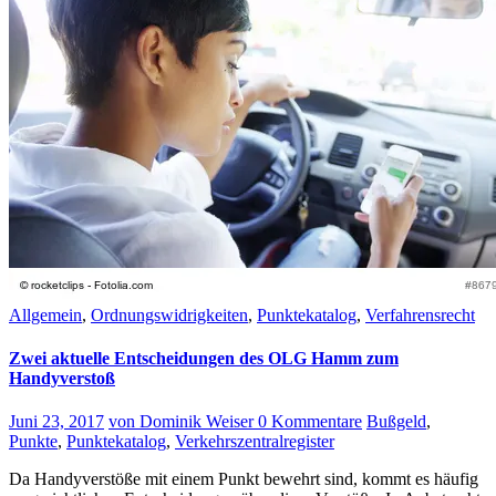
Allgemein
,
Ordnungswidrigkeiten
,
Punktekatalog
,
Verfahrensrecht
Zwei aktuelle Entscheidungen des OLG Hamm zum
Handyverstoß
Juni 23, 2017
von Dominik Weiser
0 Kommentare
Bußgeld
,
Punkte
,
Punktekatalog
,
Verkehrszentralregister
Da Handyverstöße mit einem Punkt bewehrt sind, kommt es häufig