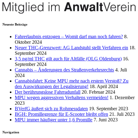
Neueste Beiträge
Fahrerlaubnis entzogen – Womit darf man noch fahren?
8.
Oktober 2024
Neuer THC-Grenzwert: AG Landstuhl stellt Verfahren ein
18.
September 2024
3,5 ng/ml THC gilt auch für Altfälle (OLG Oldenburg)
16.
September 2024
Cannabis – Änderungen des Straßenverkehrsrechts
4. Juli
2024
Cannabisfahrt: Keine MPU mehr nach erstem Verstoß? Zu
den Auswirkungen der Legalisierung!
18. April 2024
Der berührungslose Fahrradunfall
20. Februar 2024
MPU wegen aggressiven Verhaltens vermeiden!
1. Dezember
2023
BVerfG äußert sich zu Rohmessdaten
19. September 2023
BGH: Promillegrenze für E-Scooter bleibt offen
21. Juli 2023
MPU immer häufiger unter 1,6 Promille
7. Juni 2023
Navigation