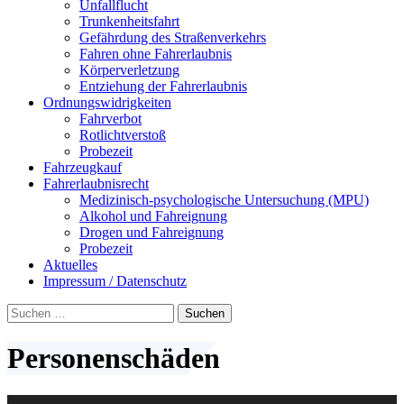
Unfallflucht
Trunkenheitsfahrt
Gefährdung des Straßenverkehrs
Fahren ohne Fahrerlaubnis
Körperverletzung
Entziehung der Fahrerlaubnis
Ordnungswidrigkeiten
Fahrverbot
Rotlichtverstoß
Probezeit
Fahrzeugkauf
Fahrerlaubnisrecht
Medizinisch-psychologische Untersuchung (MPU)
Alkohol und Fahreignung
Drogen und Fahreignung
Probezeit
Aktuelles
Impressum / Datenschutz
Suchen
nach:
Personenschäden
Audio-