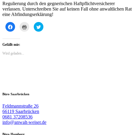
Regulierung durch den gegnerischen Haftpflichtversicherer
verlassen. Unterschreiben Sie auf keinen Fall ohne anwaltlichen Rat
eine Abfindungserklärung!
Klick,
Klicken
Klick,
um
zum
um
auf
Ausdrucken
über
Facebook
(Wird
Twitter
zu
in
zu
teilen
neuem
teilen
Gefällt mir:
(Wird
Fenster
(Wird
in
geöffnet)
in
Wird geladen...
neuem
neuem
Fenster
Fenster
geöffnet)
geöffnet)
Büro Saarbrücken
Feldmannstraße 26
66119 Saarbrücken
0681 37208536
info@anwalt-weiser.de
Büro Homburg