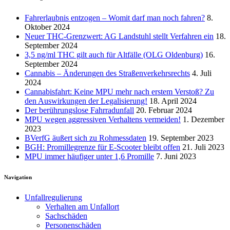
Fahrerlaubnis entzogen – Womit darf man noch fahren?
8.
Oktober 2024
Neuer THC-Grenzwert: AG Landstuhl stellt Verfahren ein
18.
September 2024
3,5 ng/ml THC gilt auch für Altfälle (OLG Oldenburg)
16.
September 2024
Cannabis – Änderungen des Straßenverkehrsrechts
4. Juli
2024
Cannabisfahrt: Keine MPU mehr nach erstem Verstoß? Zu
den Auswirkungen der Legalisierung!
18. April 2024
Der berührungslose Fahrradunfall
20. Februar 2024
MPU wegen aggressiven Verhaltens vermeiden!
1. Dezember
2023
BVerfG äußert sich zu Rohmessdaten
19. September 2023
BGH: Promillegrenze für E-Scooter bleibt offen
21. Juli 2023
MPU immer häufiger unter 1,6 Promille
7. Juni 2023
Navigation
Unfallregulierung
Verhalten am Unfallort
Sachschäden
Personenschäden