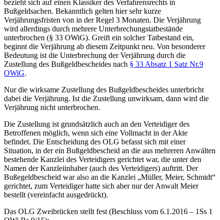
bezieht sich auf einen Klassiker des Verfahrensrechts in
Bußgeldsachen. Bekanntlich gelten hier sehr kurze
Verjährungsfristen von in der Regel 3 Monaten. Die Verjährung
wird allerdings durch mehrere Unterbrechungstatbestände
unterbrochen (§ 33 OWiG). Greift ein solcher Tatbestand ein,
beginnt die Verjährung ab diesem Zeitpunkt neu. Von besonderer
Bedeutung ist die Unterbrechung der Verjährung durch die
Zustellung des Bußgeldbescheides nach
§ 33 Absatz 1 Satz Nr.9
OWiG
.
Nur die wirksame Zustellung des Bußgeldbescheides unterbricht
dabei die Verjährung. Ist die Zustellung unwirksam, dann wird die
Verjährung nicht unterbrochen.
Die Zustellung ist grundsätzlich auch an den Verteidiger des
Betroffenen möglich, wenn sich eine Vollmacht in der Akte
befindet. Die Entscheidung des OLG befasst sich mit einer
Situation, in der ein Bußgeldbescheid an die aus mehreren Anwälten
bestehende Kanzlei des Verteidigers gerichtet war, die unter den
Namen der Kanzleiinhaber (auch des Verteidigers) auftritt. Der
Bußegeldbescheid war also an die Kanzlei „Müller, Meier, Schmidt“
gerichtet, zum Verteidiger hatte sich aber nur der Anwalt Meier
bestellt (vereinfacht ausgedrückt).
Das OLG Zweibrücken stellt fest (Beschluss vom 6.1.2016 – 1Ss 1