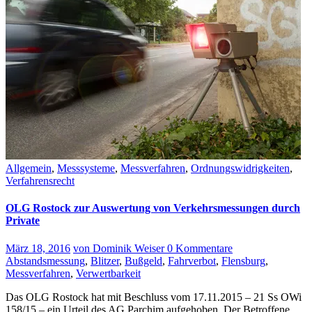
Allgemein
,
Messsysteme
,
Messverfahren
,
Ordnungswidrigkeiten
,
Verfahrensrecht
OLG Rostock zur Auswertung von Verkehrsmessungen durch
Private
März 18, 2016
von Dominik Weiser
0 Kommentare
Abstandsmessung
,
Blitzer
,
Bußgeld
,
Fahrverbot
,
Flensburg
,
Messverfahren
,
Verwertbarkeit
Das OLG Rostock hat mit Beschluss vom 17.11.2015 – 21 Ss OWi
158/15 – ein Urteil des AG Parchim aufgehoben. Der Betroffene