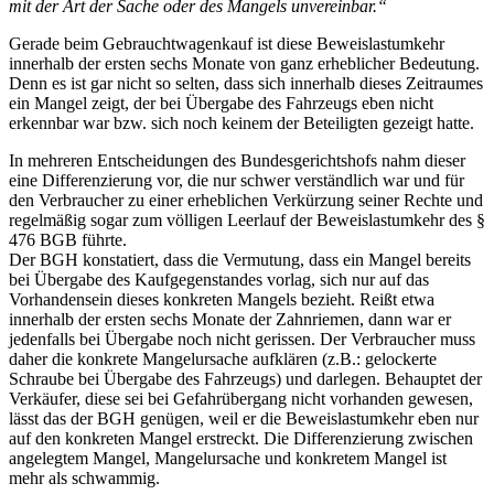
mit der Art der Sache oder des Mangels unvereinbar.“
Gerade beim Gebrauchtwagenkauf ist diese Beweislastumkehr
innerhalb der ersten sechs Monate von ganz erheblicher Bedeutung.
Denn es ist gar nicht so selten, dass sich innerhalb dieses Zeitraumes
ein Mangel zeigt, der bei Übergabe des Fahrzeugs eben nicht
erkennbar war bzw. sich noch keinem der Beteiligten gezeigt hatte.
In mehreren Entscheidungen des Bundesgerichtshofs nahm dieser
eine Differenzierung vor, die nur schwer verständlich war und für
den Verbraucher zu einer erheblichen Verkürzung seiner Rechte und
regelmäßig sogar zum völligen Leerlauf der Beweislastumkehr des §
476 BGB führte.
Der BGH konstatiert, dass die Vermutung, dass ein Mangel bereits
bei Übergabe des Kaufgegenstandes vorlag, sich nur auf das
Vorhandensein dieses konkreten Mangels bezieht. Reißt etwa
innerhalb der ersten sechs Monate der Zahnriemen, dann war er
jedenfalls bei Übergabe noch nicht gerissen. Der Verbraucher muss
daher die konkrete Mangelursache aufklären (z.B.: gelockerte
Schraube bei Übergabe des Fahrzeugs) und darlegen. Behauptet der
Verkäufer, diese sei bei Gefahrübergang nicht vorhanden gewesen,
lässt das der BGH genügen, weil er die Beweislastumkehr eben nur
auf den konkreten Mangel erstreckt. Die Differenzierung zwischen
angelegtem Mangel, Mangelursache und konkretem Mangel ist
mehr als schwammig.