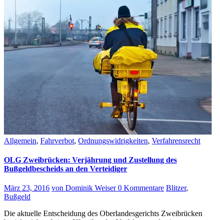
Allgemein
,
Fahrverbot
,
Ordnungswidrigkeiten
,
Verfahrensrecht
OLG Zweibrücken: Verjährung und Zustellung des
Bußgeldbescheids an den Verteidiger
März 23, 2016
von Dominik Weiser
0 Kommentare
Blitzer
,
Bußgeld
Die aktuelle Entscheidung des Oberlandesgerichts Zweibrücken