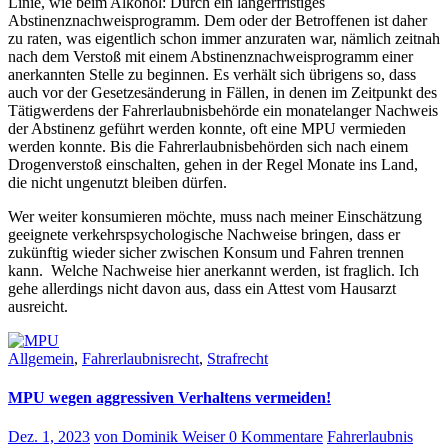
Linie, wie beim Alkohol: Durch ein längerfristiges
Abstinenznachweisprogramm. Dem oder der Betroffenen ist daher
zu raten, was eigentlich schon immer anzuraten war, nämlich zeitnah
nach dem Verstoß mit einem Abstinenznachweisprogramm einer
anerkannten Stelle zu beginnen. Es verhält sich übrigens so, dass
auch vor der Gesetzesänderung in Fällen, in denen im Zeitpunkt des
Tätigwerdens der Fahrerlaubnisbehörde ein monatelanger Nachweis
der Abstinenz geführt werden konnte, oft eine MPU vermieden
werden konnte. Bis die Fahrerlaubnisbehörden sich nach einem
Drogenverstoß einschalten, gehen in der Regel Monate ins Land,
die nicht ungenutzt bleiben dürfen.
Wer weiter konsumieren möchte, muss nach meiner Einschätzung
geeignete verkehrspsychologische Nachweise bringen, dass er
zukünftig wieder sicher zwischen Konsum und Fahren trennen
kann. Welche Nachweise hier anerkannt werden, ist fraglich. Ich
gehe allerdings nicht davon aus, dass ein Attest vom Hausarzt
ausreicht.
Allgemein
,
Fahrerlaubnisrecht
,
Strafrecht
MPU wegen aggressiven Verhaltens vermeiden!
Dez. 1, 2023
von Dominik Weiser
0 Kommentare
Fahrerlaubnis