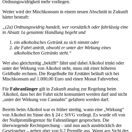
Ordnungswidrigkeit mehr vorliegen.
Weiter wird der Mischkonsum in einem neuen Abschnitt in Zukunft
härter bestraft:
„(2a) Ordnungswidrig handelt, wer vorsätzlich oder fahrlässig eine
in Absatz 1a genannte Handlung begeht und
ein alkoholisches Getränk zu sich nimmt oder
die Fahrt antritt, obwohl er unter der Wirkung eines
alkoholischen Getränks steht.“
Wer also gleichzeitig „bekifft“ fährt und dabei Alkohol trinkt oder
unter der Wirkung von Alkohol steht, muss mit einer höheren
Geldbuße rechnen. Die Regelbuße für Ersttäter beläuft sich bei
Mischkonsum auf 1.000,00 Euro und einen Monat Fahrverbot.
Für
Fahranfänger
gilt in Zukunft analog zur Regelung beim
Alkohol, dass bei der Fahrt nicht konsumiert werden darf und nicht
„unter der Wirkung von Cannabis“ gefahren werden darf.
Bereits beim Alkohol war es früher streitig, wann eine „Wirkung“
von Alkohol im Sinne des § 24 c StVG vorliegt. Es wurde oft von
der Nullpromillegrenze für Fahranfänger gesprochen. Die
überwiegende Rechtsprechung – und nun auch ausdrücklich der
Gesetzgeber – gehen aber von 0,2 Promille aus. Wann aus Sicht des