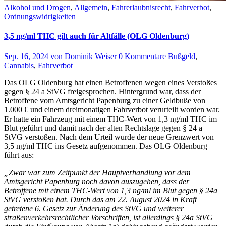
Alkohol und Drogen
,
Allgemein
,
Fahrerlaubnisrecht
,
Fahrverbot
,
Ordnungswidrigkeiten
3,5 ng/ml THC gilt auch für Altfälle (OLG Oldenburg)
Sep. 16, 2024
von Dominik Weiser
0 Kommentare
Bußgeld
,
Cannabis
,
Fahrverbot
Das OLG Oldenburg hat einen Betroffenen wegen eines Verstoßes
gegen § 24 a StVG freigesprochen. Hintergrund war, dass der
Betroffene vom Amtsgericht Papenburg zu einer Geldbuße von
1.000 € und einem dreimonatigen Fahrverbot verurteilt worden war.
Er hatte ein Fahrzeug mit einem THC-Wert von 1,3 ng/ml THC im
Blut geführt und damit nach der alten Rechtslage gegen § 24 a
StVG verstoßen. Nach dem Urteil wurde der neue Grenzwert von
3,5 ng/ml THC ins Gesetz aufgenommen. Das OLG Oldenburg
führt aus:
„Zwar war zum Zeitpunkt der Hauptverhandlung vor dem
Amtsgericht Papenburg noch davon auszugehen, dass der
Betroffene mit einem THC-Wert von 1,3 ng/ml im Blut gegen § 24a
StVG verstoßen hat. Durch das am 22. August 2024 in Kraft
getretene 6. Gesetz zur Änderung des StVG und weiterer
straßenverkehrsrechtlicher Vorschriften, ist allerdings § 24a StVG