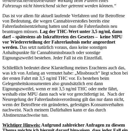
verkehrssicherheitsrelevanter Wirkung beim Führen eines
Fahrzeugs nicht hinreichend sicher getrennt werden können.“
Das ist vor allem für aktuell laufende Verfahren und für Betroffene
von Bedeutung, die wegen Cannabisverstoßes bereits eine
Fahrerlaubnisentziehung hatten und nun die Fahrerlaubnis neu
beantragen müssen.
Lag der THC-Wert unter 3,5 ng/ml, dann
darf – spätestens ab Inkrafttreten des Gesetzes – keine MPU
vor Wiedererteilung der Fahrerlaubnis mehr angeordnet
werden.
Das setzt natürlich voraus, dass keine sonstigen
Anhaltspunkte für Cannabismissbrauch oder sonstige
Eignungszweifel bestehen. Jeder Fall ist ein Einzelfall.
Schließlich bedeutet diese Klarstellung meines Erachtens auch das,
was ich von Anfang an vermutet habe: „Missbrauch“ liegt schon bei
der ersten Fahrt mit 3,5 ng/ml THC vor. Es bestehen beim
Gelegenheitskonsumenten also grundsätzlich erst dann
Eignungszweifel, wenn er mit 3,5 ng/ml THC oder mehr fährt,
weshalb eine MPU dann nach wie vor gerechtfertigt ist. Nach der
Neuregelung der Fahrerlaubnisverordnung gilt das nur dann nicht,
wenn der Betroffene ein geändertes, gefestigtes Konsumverhalten
nachweist. Nach meinem Dafürhalten kann er das durch
Abstinenznachweise tun.
Wichtiger Hinweis:
Aufgrund zahlreicher Anfragen zu diesem
Thema möchte ich hiermit darauf hinweisen, dass jeder Fall ein