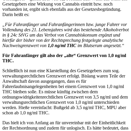
Gesetzgebers eine Wirkung von Cannabis eintritt bzw. noch
vorhanden ist, ergibt sich ebenfalls aus der Gesetzesbegründung.
Darin heißt es:
„Für Fahranfänger und Fahranfängerinnen bzw. junge Fahrer vor
Vollendung des 21. Lebensjahres wird das bestehende Alkoholverbot
in § 24c StVG um das Verbot von Cannabiskonsum ergänzt und
hierfür der bisher von der Rechtsprechung festgelegte analytische
Nachweisgrenzwert von
1,0 ng/ml THC
im Blutserum angesetzt.“
Für Fahranfänger gilt also der „alte“ Grenzwert von 1,0 ng/ml
THC.
Schließlich ist nun eine Klarstellung des Gesetzgebers zum sog.
verwaltungsrechtlichen Grenzwert erfolgt. Bislang waren Teile der
Anwaltschaft davon ausgegangen, dass es für
Fahrerlaubnisangelegenheiten bei einem Grenzwert von 1,0 ng/ml
THC bleiben solle. Es müsse künftig zwischen dem
ordnungswidrigkeitenrechtlichen Grenzwert von 3,5 ng/ml und dem
verwaltungsrechtlichen Grenzwert von 1,0 ng/ml unterschieden
werden. Hieße vereinfacht: Bußgeld ab 3,5 ng/ml THC, MPU aber
schon ab 1,0 ng/ml THC.
Das hielt ich von Anfang an für unvereinbar mit der Einheitlichkeit
der Rechtsordnung und zudem für unlogisch. Es hätte bedeutet, dass