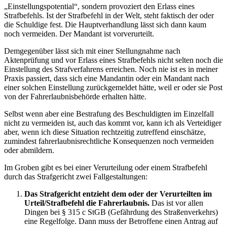
„Einstellungspotential“, sondern provoziert den Erlass eines
Strafbefehls. Ist der Strafbefehl in der Welt, steht faktisch der oder
die Schuldige fest. Die Hauptverhandlung lässt sich dann kaum
noch vermeiden. Der Mandant ist vorverurteilt.
Demgegenüber lässt sich mit einer Stellungnahme nach
Aktenprüfung und vor Erlass eines Strafbefehls nicht selten noch die
Einstellung des Strafverfahrens erreichen. Noch nie ist es in meiner
Praxis passiert, dass sich eine Mandantin oder ein Mandant nach
einer solchen Einstellung zurückgemeldet hätte, weil er oder sie Post
von der Fahrerlaubnisbehörde erhalten hätte.
Selbst wenn aber eine Bestrafung des Beschuldigten im Einzelfall
nicht zu vermeiden ist, auch das kommt vor, kann ich als Verteidiger
aber, wenn ich diese Situation rechtzeitig zutreffend einschätze,
zumindest fahrerlaubnisrechtliche Konsequenzen noch vermeiden
oder abmildern.
Im Groben gibt es bei einer Verurteilung oder einem Strafbefehl
durch das Strafgericht zwei Fallgestaltungen:
Das Strafgericht entzieht dem oder der Verurteilten im
Urteil/Strafbefehl die Fahrerlaubnis.
Das ist vor allen
Dingen bei § 315 c StGB (Gefährdung des Straßenverkehrs)
eine Regelfolge. Dann muss der Betroffene einen Antrag auf