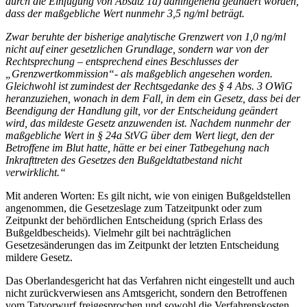
durch die Einfügung von Absatz 1a) dahingehend geändert worden,
dass der maßgebliche Wert nunmehr 3,5 ng/ml beträgt.
Zwar beruhte der bisherige analytische Grenzwert von 1,0 ng/ml
nicht auf einer gesetzlichen Grundlage, sondern war von der
Rechtsprechung – entsprechend eines Beschlusses der
„Grenzwertkommission“- als maßgeblich angesehen worden.
Gleichwohl ist zumindest der Rechtsgedanke des § 4 Abs. 3 OWiG
heranzuziehen, wonach in dem Fall, in dem ein Gesetz, dass bei der
Beendigung der Handlung gilt, vor der Entscheidung geändert
wird, das mildeste Gesetz anzuwenden ist. Nachdem nunmehr der
maßgebliche Wert in § 24a StVG über dem Wert liegt, den der
Betroffene im Blut hatte, hätte er bei einer Tatbegehung nach
Inkrafttreten des Gesetzes den Bußgeldtatbestand nicht
verwirklicht.“
Mit anderen Worten: Es gilt nicht, wie von einigen Bußgeldstellen
angenommen, die Gesetzeslage zum Tatzeitpunkt oder zum
Zeitpunkt der behördlichen Entscheidung (sprich Erlass des
Bußgeldbescheids). Vielmehr gilt bei nachträglichen
Gesetzesänderungen das im Zeitpunkt der letzten Entscheidung
mildere Gesetz.
Das Oberlandesgericht hat das Verfahren nicht eingestellt und auch
nicht zurückverwiesen ans Amtsgericht, sondern den Betroffenen
vom Tatvorwurf freigesprochen und sowohl die Verfahrenskosten