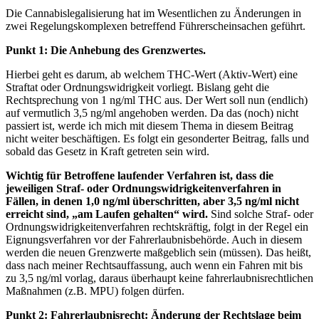
Die Cannabislegalisierung hat im Wesentlichen zu Änderungen in
zwei Regelungskomplexen betreffend Führerscheinsachen geführt.
Punkt 1: Die Anhebung des Grenzwertes.
Hierbei geht es darum, ab welchem THC-Wert (Aktiv-Wert) eine
Straftat oder Ordnungswidrigkeit vorliegt. Bislang geht die
Rechtsprechung von 1 ng/ml THC aus. Der Wert soll nun (endlich)
auf vermutlich 3,5 ng/ml angehoben werden. Da das (noch) nicht
passiert ist, werde ich mich mit diesem Thema in diesem Beitrag
nicht weiter beschäftigen. Es folgt ein gesonderter Beitrag, falls und
sobald das Gesetz in Kraft getreten sein wird.
Wichtig für Betroffene laufender Verfahren ist, dass die
jeweiligen Straf- oder Ordnungswidrigkeitenverfahren in
Fällen, in denen 1,0 ng/ml überschritten, aber 3,5 ng/ml nicht
erreicht sind, „am Laufen gehalten“ wird.
Sind solche Straf- oder
Ordnungswidrigkeitenverfahren rechtskräftig, folgt in der Regel ein
Eignungsverfahren vor der Fahrerlaubnisbehörde. Auch in diesem
werden die neuen Grenzwerte maßgeblich sein (müssen). Das heißt,
dass nach meiner Rechtsauffassung, auch wenn ein Fahren mit bis
zu 3,5 ng/ml vorlag, daraus überhaupt keine fahrerlaubnisrechtlichen
Maßnahmen (z.B. MPU) folgen dürfen.
Punkt 2: Fahrerlaubnisrecht: Änderung der Rechtslage beim