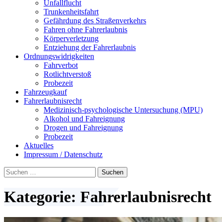
Unfallflucht
Trunkenheitsfahrt
Gefährdung des Straßenverkehrs
Fahren ohne Fahrerlaubnis
Körperverletzung
Entziehung der Fahrerlaubnis
Ordnungswidrigkeiten
Fahrverbot
Rotlichtverstoß
Probezeit
Fahrzeugkauf
Fahrerlaubnisrecht
Medizinisch-psychologische Untersuchung (MPU)
Alkohol und Fahreignung
Drogen und Fahreignung
Probezeit
Aktuelles
Impressum / Datenschutz
Suchen
nach:
Kategorie: Fahrerlaubnisrecht