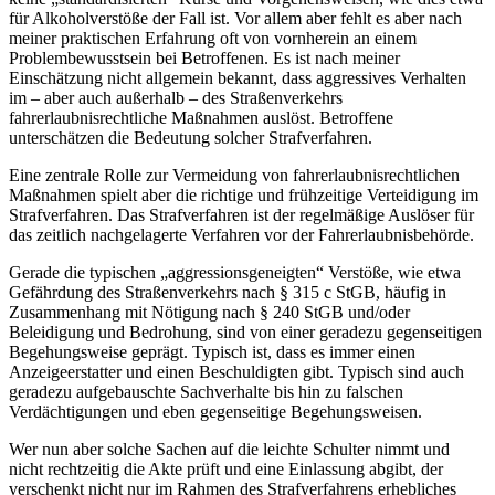
für Alkoholverstöße der Fall ist. Vor allem aber fehlt es aber nach
meiner praktischen Erfahrung oft von vornherein an einem
Problembewusstsein bei Betroffenen. Es ist nach meiner
Einschätzung nicht allgemein bekannt, dass aggressives Verhalten
im – aber auch außerhalb – des Straßenverkehrs
fahrerlaubnisrechtliche Maßnahmen auslöst. Betroffene
unterschätzen die Bedeutung solcher Strafverfahren.
Eine zentrale Rolle zur Vermeidung von fahrerlaubnisrechtlichen
Maßnahmen spielt aber die richtige und frühzeitige Verteidigung im
Strafverfahren. Das Strafverfahren ist der regelmäßige Auslöser für
das zeitlich nachgelagerte Verfahren vor der Fahrerlaubnisbehörde.
Gerade die typischen „aggressionsgeneigten“ Verstöße, wie etwa
Gefährdung des Straßenverkehrs nach § 315 c StGB, häufig in
Zusammenhang mit Nötigung nach § 240 StGB und/oder
Beleidigung und Bedrohung, sind von einer geradezu gegenseitigen
Begehungsweise geprägt. Typisch ist, dass es immer einen
Anzeigeerstatter und einen Beschuldigten gibt. Typisch sind auch
geradezu aufgebauschte Sachverhalte bis hin zu falschen
Verdächtigungen und eben gegenseitige Begehungsweisen.
Wer nun aber solche Sachen auf die leichte Schulter nimmt und
nicht rechtzeitig die Akte prüft und eine Einlassung abgibt, der
verschenkt nicht nur im Rahmen des Strafverfahrens erhebliches