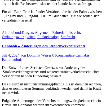
als auch die Rechtsanwaltskosten der Landeskasse auferlegt.
Für alle Betroffene laufender Verfahren, die bei der Fahrt zwischen
1,0 ng/ml und 3,5 ng/ml THC im Blut hatten, gilt: Sie sollten sich
verteidigen (lassen)!
Alkohol und Drogen
,
Allgemein
,
Fahrerlaubnisrecht
,
Ordnungswidrigkeiten
,
Punktekatalog
,
Strafrecht
Cannabis – Änderungen des Straßenverkehrsrechts
Juli 4, 2024
von Dominik Weiser
0 Kommentare
Cannabis
,
Fahrerlaubnis
Der Entwurf eines Sechsten Gesetzes zur Änderung des
Straßenverkehrsgesetzes und weiterer straßenverkehrsrechtlicher
Vorschriften hat den Bundestag passiert.
Das Gesetz ist nicht zustimmungspflichtig. Es ist damit zu rechnen,
dass es noch diesen Sommer verkündet werden und damit in Kraft
treten wird.
Folgende Änderungen des Verkehrsordnungswidrigkeitenrechts in
Bezug auf Cannabis werden im Wesentlichen kommen: