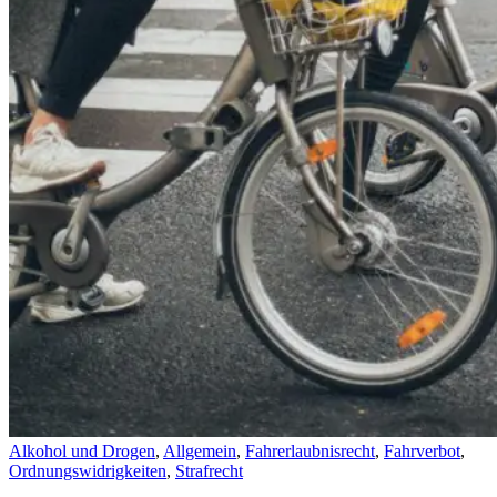
Alkohol und Drogen
,
Allgemein
,
Fahrerlaubnisrecht
,
Fahrverbot
,
Ordnungswidrigkeiten
,
Strafrecht