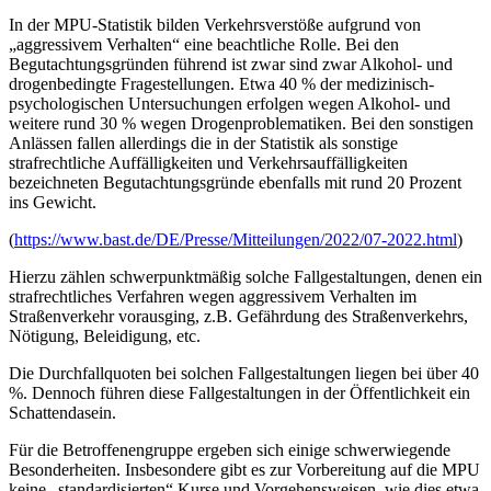
In der MPU-Statistik bilden Verkehrsverstöße aufgrund von
„aggressivem Verhalten“ eine beachtliche Rolle. Bei den
Begutachtungsgründen führend ist zwar sind zwar Alkohol- und
drogenbedingte Fragestellungen. Etwa 40 % der medizinisch-
psychologischen Untersuchungen erfolgen wegen Alkohol- und
weitere rund 30 % wegen Drogenproblematiken. Bei den sonstigen
Anlässen fallen allerdings die in der Statistik als sonstige
strafrechtliche Auffälligkeiten und Verkehrsauffälligkeiten
bezeichneten Begutachtungsgründe ebenfalls mit rund 20 Prozent
ins Gewicht.
(
https://www.bast.de/DE/Presse/Mitteilungen/2022/07-2022.html
)
Hierzu zählen schwerpunktmäßig solche Fallgestaltungen, denen ein
strafrechtliches Verfahren wegen aggressivem Verhalten im
Straßenverkehr vorausging, z.B. Gefährdung des Straßenverkehrs,
Nötigung, Beleidigung, etc.
Die Durchfallquoten bei solchen Fallgestaltungen liegen bei über 40
%. Dennoch führen diese Fallgestaltungen in der Öffentlichkeit ein
Schattendasein.
Für die Betroffenengruppe ergeben sich einige schwerwiegende
Besonderheiten. Insbesondere gibt es zur Vorbereitung auf die MPU
keine „standardisierten“ Kurse und Vorgehensweisen, wie dies etwa