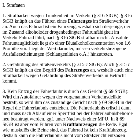
I. Straftaten
1. Strafbarkeit wegen Trunkenheit im Verkehr (§ 316 StGB): § 316
StGB knüpft an das Führen eines
Fahrzeuges
im Straßenverkehr
an. Auch das Fahrrad ist ein Fahrzeug, weshalb sich derjenige, der
im Zustand alkoholoder drogenbedingter Fahrunfähigkeit im
Verkehr Fahrrad fährt, nach § 316 StGB strafbar macht. Absolute
Fahruntauglichkeit liegt ab einer Blutalkoholkonzentration von 1,6
Promille vor. Liegt der Wert darunter, müssen verkehrsbezogene
Ausfallerscheinungen (Schlangenlinien o.Ä.) hinzutreten.
2. Gefährdung des Straßenverkehrs (§ 315 c StGB): Auch § 315 c
StGB knüpft an den Begriff des
Fahrzeuges
an, weshalb auch eine
Strafbarkeit wegen Gefährdung des Straßenverkehrs in Betracht
kommt.
3. Kein Entzug der Fahrerlaubnis durch das Gericht (§ 69 StGB):
Wird ein Autofahrer wegen der vorgenannten Verkehrsdelikte
bestraft, so wird ihm das zuständige Gericht nach § 69 StGB in der
Regel die Fahrerlaubnis entziehen. Die Fahrerlaubnis erlischt dann
und muss nach Ablauf einer Sperrfrist bei der Fahrerlaubnisbehörde
neu beantragt werden, ggf. unter Nachweis einer MPU. In § 69
StGB ist aber vom Führen von
Kraftfahrzeugen
die Rede. Egal
wie muskulös die Beine sind, das Fahrrad ist kein Kraftfahrzeug,
deshalb kann die Fahrerlaubnis nicht vom Strafgericht entzogen