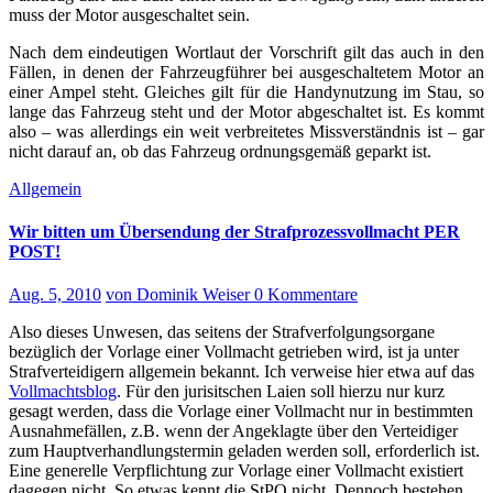
muss der Motor ausgeschaltet sein.
Nach dem eindeutigen Wortlaut der Vorschrift gilt das auch in den
Fällen, in denen der Fahrzeugführer bei ausgeschaltetem Motor an
einer Ampel steht. Gleiches gilt für die Handynutzung im Stau, so
lange das Fahrzeug steht und der Motor abgeschaltet ist. Es kommt
also – was allerdings ein weit verbreitetes Missverständnis ist – gar
nicht darauf an, ob das Fahrzeug ordnungsgemäß geparkt ist.
Allgemein
Wir bitten um Übersendung der Strafprozessvollmacht PER
POST!
Aug. 5, 2010
von Dominik Weiser
0 Kommentare
Also dieses Unwesen, das seitens der Strafverfolgungsorgane
bezüglich der Vorlage einer Vollmacht getrieben wird, ist ja unter
Strafverteidigern allgemein bekannt. Ich verweise hier etwa auf das
Vollmachtsblog
. Für den jurisitschen Laien soll hierzu nur kurz
gesagt werden, dass die Vorlage einer Vollmacht nur in bestimmten
Ausnahmefällen, z.B. wenn der Angeklagte über den Verteidiger
zum Hauptverhandlungstermin geladen werden soll, erforderlich ist.
Eine generelle Verpflichtung zur Vorlage einer Vollmacht existiert
dagegen nicht. So etwas kennt die StPO nicht. Dennoch bestehen