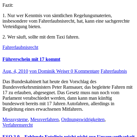
Fazit:
1. Nur wer Kenntnis von sämtlichen Regelungsmaterien,
insbesondere vom Fahrerlaubnisrecht, hat, kann eine sachgerechte
Verteidigung bieten.
2. Wer säuft, sollte mit dem Taxi fahren.
Fahrerlaubnisrecht
Führerschein mit 17 kommt
Aug. 4, 2010
von Dominik Weiser
0 Kommentare
Fahrerlaubnis
Das Bundeskabinett hat heute den Vorschlag des
Bundesverkehrsministers Peter Ramsauer, das begleitete Fahren mit
17 zu erlauben, abgesegnet. Das Gesetz muss nun noch vom
Parlament verabschiedet werden, dann kann man künftig
bundesweit bereits mit 17 Jahren Autofahren, allerdings in
Begleitung eines erwachsenen Mitfahrers.
Messsysteme
,
Messverfahren
,
Ordnungswidrigkeiten
,
Verfahrensrecht
ESO 3.0 – Fehlende Fotolinie reicht nicht zur Unverwertbarkeit