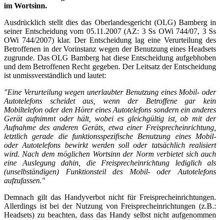
im Wortsinn.
Ausdrücklich stellt dies das Oberlandesgericht (OLG) Bamberg in
seiner Entscheidung vom 05.11.2007 (AZ: 3 Ss OWi 744/07, 3 Ss
OWi 744/2007) klar. Der Entscheidung lag eine Verurteilung des
Betroffenen in der Vorinstanz wegen der Benutzung eines Headsets
zugrunde. Das OLG Bamberg hat diese Entscheidung aufgebhoben
und dem Betroffenen Recht gegeben. Der Leitsatz der Entscheidung
ist unmissverständlich und lautet:
"Eine Verurteilung wegen unerlaubter Benutzung eines Mobil- oder
Autotelefons scheidet aus, wenn der Betroffene gar kein
Mobiltelefon oder den Hörer eines Autotelefons sondern ein anderes
Gerät aufnimmt oder hält, wobei es gleichgültig ist, ob mit der
Aufnahme des anderen Geräts, etwa einer Freisprecheinrichtung,
letztlich gerade die funktionsspezifische Benutzung eines Mobil-
oder Autotelefons bewirkt werden soll oder tatsächlich realisiert
wird. Nach dem möglichen Wortsinn der Norm verbietet sich auch
eine Auslegung dahin, die Freisprecheinrichtung lediglich als
(unselbständigen) Funktionsteil des Mobil- oder Autotelefons
aufzufassen."
Demnach gilt das Handyverbot nicht für Freisprecheinrichtungen.
Allerdings ist bei der Nutzung von Freisprecheinrichtungen (z.B.:
Headsets) zu beachten, dass das Handy selbst nicht aufgenommen