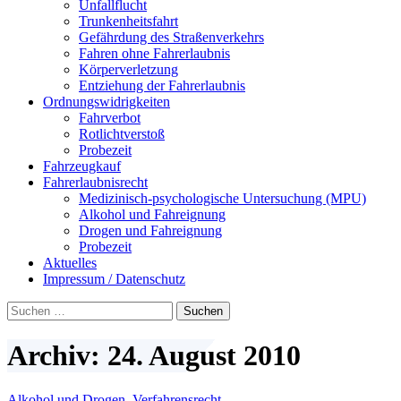
Unfallflucht
Trunkenheitsfahrt
Gefährdung des Straßenverkehrs
Fahren ohne Fahrerlaubnis
Körperverletzung
Entziehung der Fahrerlaubnis
Ordnungswidrigkeiten
Fahrverbot
Rotlichtverstoß
Probezeit
Fahrzeugkauf
Fahrerlaubnisrecht
Medizinisch-psychologische Untersuchung (MPU)
Alkohol und Fahreignung
Drogen und Fahreignung
Probezeit
Aktuelles
Impressum / Datenschutz
Suchen
nach:
Archiv: 24. August 2010
Alkohol und Drogen
,
Verfahrensrecht