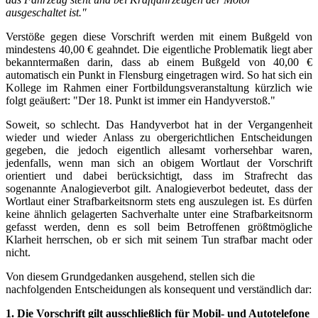
ausgeschaltet ist."
Verstöße gegen diese Vorschrift werden mit einem Bußgeld von
mindestens 40,00 € geahndet. Die eigentliche Problematik liegt aber
bekanntermaßen darin, dass ab einem Bußgeld von 40,00 €
automatisch ein Punkt in Flensburg eingetragen wird. So hat sich ein
Kollege im Rahmen einer Fortbildungsveranstaltung kürzlich wie
folgt geäußert: "Der 18. Punkt ist immer ein Handyverstoß."
Soweit, so schlecht. Das Handyverbot hat in der Vergangenheit
wieder und wieder Anlass zu obergerichtlichen Entscheidungen
gegeben, die jedoch eigentlich allesamt vorhersehbar waren,
jedenfalls, wenn man sich an obigem Wortlaut der Vorschrift
orientiert und dabei berücksichtigt, dass im Strafrecht das
sogenannte Analogieverbot gilt. Analogieverbot bedeutet, dass der
Wortlaut einer Strafbarkeitsnorm stets eng auszulegen ist. Es dürfen
keine ähnlich gelagerten Sachverhalte unter eine Strafbarkeitsnorm
gefasst werden, denn es soll beim Betroffenen größtmögliche
Klarheit herrschen, ob er sich mit seinem Tun strafbar macht oder
nicht.
Von diesem Grundgedanken ausgehend, stellen sich die
nachfolgenden Entscheidungen als konsequent und verständlich dar:
1. Die Vorschrift gilt ausschließlich für Mobil- und Autotelefone