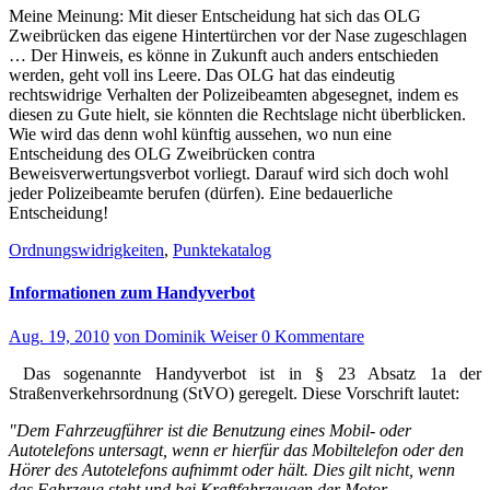
Meine Meinung: Mit dieser Entscheidung hat sich das OLG
Zweibrücken das eigene Hintertürchen vor der Nase zugeschlagen
… Der Hinweis, es könne in Zukunft auch anders entschieden
werden, geht voll ins Leere. Das OLG hat das eindeutig
rechtswidrige Verhalten der Polizeibeamten abgesegnet, indem es
diesen zu Gute hielt, sie könnten die Rechtslage nicht überblicken.
Wie wird das denn wohl künftig aussehen, wo nun eine
Entscheidung des OLG Zweibrücken contra
Beweisverwertungsverbot vorliegt. Darauf wird sich doch wohl
jeder Polizeibeamte berufen (dürfen). Eine bedauerliche
Entscheidung!
Ordnungswidrigkeiten
,
Punktekatalog
Informationen zum Handyverbot
Aug. 19, 2010
von Dominik Weiser
0 Kommentare
Das sogenannte Handyverbot ist in § 23 Absatz 1a der
Straßenverkehrsordnung (StVO) geregelt. Diese Vorschrift lautet:
"Dem Fahrzeugführer ist die Benutzung eines Mobil- oder
Autotelefons untersagt, wenn er hierfür das Mobiltelefon oder den
Hörer des Autotelefons aufnimmt oder hält. Dies gilt nicht, wenn
das Fahrzeug steht und bei Kraftfahrzeugen der Motor