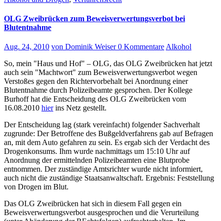
OLG Zweibrücken zum Beweisverwertungsverbot bei
Blutentnahme
Aug. 24, 2010
von Dominik Weiser
0 Kommentare
Alkohol
So, mein "Haus und Hof" – OLG, das OLG Zweibrücken hat jetzt
auch sein "Machtwort" zum Beweisverwertungsverbot wegen
Verstoßes gegen den Richtervorbehalt bei Anordnung einer
Blutentnahme durch Polizeibeamte gesprochen. Der Kollege
Burhoff hat die Entscheidung des OLG Zweibrücken vom
16.08.2010
hier
ins Netz gestellt.
Der Entscheidung lag (stark vereinfacht) folgender Sachverhalt
zugrunde: Der Betroffene des Bußgeldverfahrens gab auf Befragen
an, mit dem Auto gefahren zu sein. Es ergab sich der Verdacht des
Drogenkonsums. Ihm wurde nachmittags um 15:10 Uhr auf
Anordnung der ermittelnden Polizeibeamten eine Blutprobe
entnommen. Der zuständige Amtsrichter wurde nicht informiert,
auch nicht die zuständige Staatsanwaltschaft. Ergebnis: Feststellung
von Drogen im Blut.
Das OLG Zweibrücken hat sich in diesem Fall gegen ein
Beweisverwertungsverbot ausgesprochen und die Verurteilung