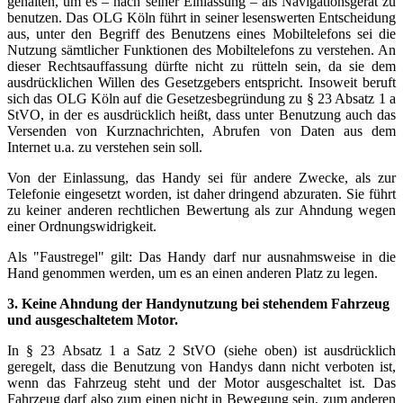
gehalten, um es – nach seiner Einlassung – als Navigationsgerät zu
benutzen. Das OLG Köln führt in seiner lesenswerten Entscheidung
aus, unter den Begriff des Benutzens eines Mobiltelefons sei die
Nutzung sämtlicher Funktionen des Mobiltelefons zu verstehen. An
dieser Rechtsauffassung dürfte nicht zu rütteln sein, da sie dem
ausdrücklichen Willen des Gesetzgebers entspricht. Insoweit beruft
sich das OLG Köln auf die Gesetzesbegründung zu § 23 Absatz 1 a
StVO, in der es ausdrücklich heißt, dass unter Benutzung auch das
Versenden von Kurznachrichten, Abrufen von Daten aus dem
Internet u.a. zu verstehen sein soll.
Von der Einlassung, das Handy sei für andere Zwecke, als zur
Telefonie eingesetzt worden, ist daher dringend abzuraten. Sie führt
zu keiner anderen rechtlichen Bewertung als zur Ahndung wegen
einer Ordnungswidrigkeit.
Als "Faustregel" gilt: Das Handy darf nur ausnahmsweise in die
Hand genommen werden, um es an einen anderen Platz zu legen.
3. Keine Ahndung der Handynutzung bei stehendem Fahrzeug
und ausgeschaltetem Motor.
In § 23 Absatz 1 a Satz 2 StVO (siehe oben) ist ausdrücklich
geregelt, dass die Benutzung von Handys dann nicht verboten ist,
wenn das Fahrzeug steht und der Motor ausgeschaltet ist. Das
Fahrzeug darf also zum einen nicht in Bewegung sein, zum anderen