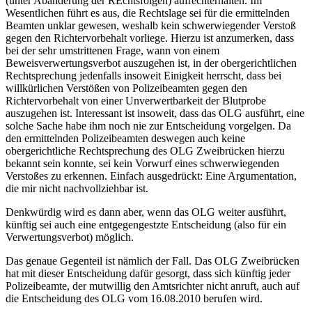
(unter Abänderung der REchtsfolgen) aufrechterhalten. Im
Wesentlichen führt es aus, die Rechtslage sei für die ermittelnden
Beamten unklar gewesen, weshalb kein schwerwiegender Verstoß
gegen den Richtervorbehalt vorliege. Hierzu ist anzumerken, dass
bei der sehr umstrittenen Frage, wann von einem
Beweisverwertungsverbot auszugehen ist, in der obergerichtlichen
Rechtsprechung jedenfalls insoweit Einigkeit herrscht, dass bei
willkürlichen Verstößen von Polizeibeamten gegen den
Richtervorbehalt von einer Unverwertbarkeit der Blutprobe
auszugehen ist. Interessant ist insoweit, dass das OLG ausführt, eine
solche Sache habe ihm noch nie zur Entscheidung vorgelgen. Da
den ermittelnden Polizeibeamten deswegen auch keine
obergerichtliche Rechtsprechung des OLG Zweibrücken hierzu
bekannt sein konnte, sei kein Vorwurf eines schwerwiegenden
Verstoßes zu erkennen. Einfach ausgedrückt: Eine Argumentation,
die mir nicht nachvollziehbar ist.
Denkwürdig wird es dann aber, wenn das OLG weiter ausführt,
künftig sei auch eine entgegengestzte Entscheidung (also für ein
Verwertungsverbot) möglich.
Das genaue Gegenteil ist nämlich der Fall. Das OLG Zweibrücken
hat mit dieser Entscheidung dafür gesorgt, dass sich künftig jeder
Polizeibeamte, der mutwillig den Amtsrichter nicht anruft, auch auf
die Entscheidung des OLG vom 16.08.2010 berufen wird.