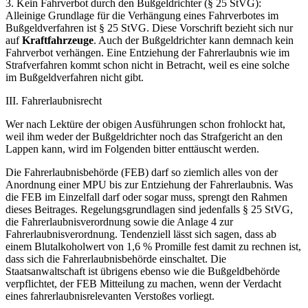
3. Kein Fahrverbot durch den Bußgeldrichter (§ 25 StVG):
Alleinige Grundlage für die Verhängung eines Fahrverbotes im
Bußgeldverfahren ist § 25 StVG. Diese Vorschrift bezieht sich nur
auf
Kraftfahrzeuge
. Auch der Bußgeldrichter kann demnach kein
Fahrverbot verhängen. Eine Entziehung der Fahrerlaubnis wie im
Strafverfahren kommt schon nicht in Betracht, weil es eine solche
im Bußgeldverfahren nicht gibt.
III. Fahrerlaubnisrecht
Wer nach Lektüre der obigen Ausführungen schon frohlockt hat,
weil ihm weder der Bußgeldrichter noch das Strafgericht an den
Lappen kann, wird im Folgenden bitter enttäuscht werden.
Die Fahrerlaubnisbehörde (FEB) darf so ziemlich alles von der
Anordnung einer MPU bis zur Entziehung der Fahrerlaubnis. Was
die FEB im Einzelfall darf oder sogar muss, sprengt den Rahmen
dieses Beitrages. Regelungsgrundlagen sind jedenfalls § 25 StVG,
die Fahrerlaubnisverordnung sowie die Anlage 4 zur
Fahrerlaubnisverordnung. Tendenziell lässt sich sagen, dass ab
einem Blutalkoholwert von 1,6 % Promille fest damit zu rechnen ist,
dass sich die Fahrerlaubnisbehörde einschaltet. Die
Staatsanwaltschaft ist übrigens ebenso wie die Bußgeldbehörde
verpflichtet, der FEB Mitteilung zu machen, wenn der Verdacht
eines fahrerlaubnisrelevanten Verstoßes vorliegt.