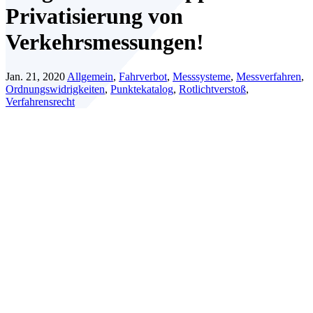
Privatisierung von
Verkehrsmessungen!
Jan. 21, 2020
Allgemein
,
Fahrverbot
,
Messsysteme
,
Messverfahren
,
Ordnungswidrigkeiten
,
Punktekatalog
,
Rotlichtverstoß
,
Verfahrensrecht