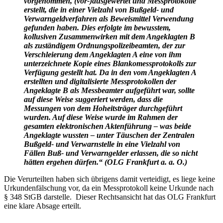
vorgenommen, (vor-)ausgewertet und Messprotokolle
erstellt, die in einer Vielzahl von Bußgeld- und
Verwarngeldverfahren als Beweismittel Verwendung
gefunden haben. Dies erfolgte im bewusstem,
kollusiven Zusammenwirken mit dem Angeklagten B
als zuständigem Ordnungspolizeibeamten, der zur
Verschleierung dem Angeklagten A eine von ihm
unterzeichnete Kopie eines Blankomessprotokolls zur
Verfügung gestellt hat. Da in den vom Angeklagten A
erstellten und digitalisierte Messprotokollen der
Angeklagte B als Messbeamter aufgeführt war, sollte
auf diese Weise suggeriert werden, dass die
Messungen von dem Hoheitsträger durchgeführt
wurden. Auf diese Weise wurde im Rahmen der
gesamten elektronischen Aktenführung – was beide
Angeklagte wussten – unter Täuschen der Zentralen
Bußgeld- und Verwarnstelle in eine Vielzahl von
Fällen Buß- und Verwarngelder erlassen, die so nicht
hätten ergehen dürfen.“ (OLG Frankfurt a. a. O.)
Die Verurteilten haben sich übrigens damit verteidigt, es liege keine
Urkundenfälschung vor, da ein Messprotokoll keine Urkunde nach
§ 348 StGB darstelle. Dieser Rechtsansicht hat das OLG Frankfurt
eine klare Absage erteilt.