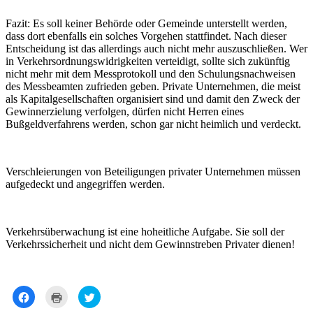
Fazit: Es soll keiner Behörde oder Gemeinde unterstellt werden,
dass dort ebenfalls ein solches Vorgehen stattfindet. Nach dieser
Entscheidung ist das allerdings auch nicht mehr auszuschließen. Wer
in Verkehrsordnungswidrigkeiten verteidigt, sollte sich zukünftig
nicht mehr mit dem Messprotokoll und den Schulungsnachweisen
des Messbeamten zufrieden geben. Private Unternehmen, die meist
als Kapitalgesellschaften organisiert sind und damit den Zweck der
Gewinnerzielung verfolgen, dürfen nicht Herren eines
Bußgeldverfahrens werden, schon gar nicht heimlich und verdeckt.
Verschleierungen von Beteiligungen privater Unternehmen müssen
aufgedeckt und angegriffen werden.
Verkehrsüberwachung ist eine hoheitliche Aufgabe. Sie soll der
Verkehrssicherheit und nicht dem Gewinnstreben Privater dienen!
Klick,
Klicken
Klick,
um
zum
um
auf
Ausdrucken
über