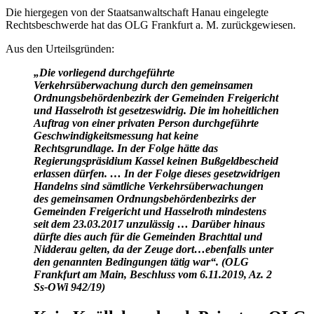
Die hiergegen von der Staatsanwaltschaft Hanau eingelegte
Rechtsbeschwerde hat das OLG Frankfurt a. M. zurückgewiesen.
Aus den Urteilsgründen:
„Die vorliegend durchgeführte
Verkehrsüberwachung durch den gemeinsamen
Ordnungsbehördenbezirk der Gemeinden Freigericht
und Hasselroth ist gesetzeswidrig. Die im hoheitlichen
Auftrag von einer privaten Person durchgeführte
Geschwindigkeitsmessung hat keine
Rechtsgrundlage. In der Folge hätte das
Regierungspräsidium Kassel keinen Bußgeldbescheid
erlassen dürfen. … In der Folge dieses gesetzwidrigen
Handelns sind sämtliche Verkehrsüberwachungen
des gemeinsamen Ordnungsbehördenbezirks der
Gemeinden Freigericht und Hasselroth mindestens
seit dem 23.03.2017 unzulässig … Darüber hinaus
dürfte dies auch für die Gemeinden Brachttal und
Nidderau gelten, da der Zeuge dort…ebenfalls unter
den genannten Bedingungen tätig war“. (OLG
Frankfurt am Main, Beschluss vom 6.11.2019, Az. 2
Ss-OWi 942/19)