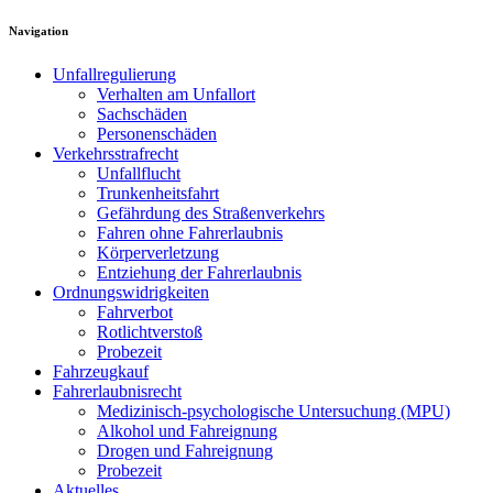
Navigation
Unfallregulierung
Verhalten am Unfallort
Sachschäden
Personenschäden
Verkehrsstrafrecht
Unfallflucht
Trunkenheitsfahrt
Gefährdung des Straßenverkehrs
Fahren ohne Fahrerlaubnis
Körperverletzung
Entziehung der Fahrerlaubnis
Ordnungswidrigkeiten
Fahrverbot
Rotlichtverstoß
Probezeit
Fahrzeugkauf
Fahrerlaubnisrecht
Medizinisch-psychologische Untersuchung (MPU)
Alkohol und Fahreignung
Drogen und Fahreignung
Probezeit
Aktuelles