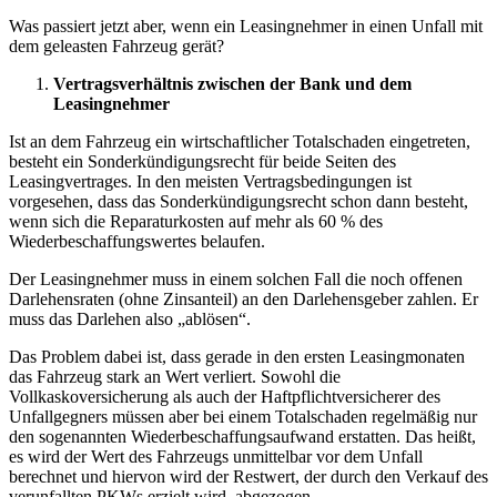
Was passiert jetzt aber, wenn ein Leasingnehmer in einen Unfall mit
dem geleasten Fahrzeug gerät?
Vertragsverhältnis zwischen der Bank und dem
Leasingnehmer
Ist an dem Fahrzeug ein wirtschaftlicher Totalschaden eingetreten,
besteht ein Sonderkündigungsrecht für beide Seiten des
Leasingvertrages. In den meisten Vertragsbedingungen ist
vorgesehen, dass das Sonderkündigungsrecht schon dann besteht,
wenn sich die Reparaturkosten auf mehr als 60 % des
Wiederbeschaffungswertes belaufen.
Der Leasingnehmer muss in einem solchen Fall die noch offenen
Darlehensraten (ohne Zinsanteil) an den Darlehensgeber zahlen. Er
muss das Darlehen also „ablösen“.
Das Problem dabei ist, dass gerade in den ersten Leasingmonaten
das Fahrzeug stark an Wert verliert. Sowohl die
Vollkaskoversicherung als auch der Haftpflichtversicherer des
Unfallgegners müssen aber bei einem Totalschaden regelmäßig nur
den sogenannten Wiederbeschaffungsaufwand erstatten. Das heißt,
es wird der Wert des Fahrzeugs unmittelbar vor dem Unfall
berechnet und hiervon wird der Restwert, der durch den Verkauf des
verunfallten PKWs erzielt wird, abgezogen.