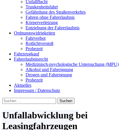
Unfallflucht
Trunkenheitsfahrt
Gefährdung des Straßenverkehrs
Fahren ohne Fahrerlaubnis
Körperverletzung
Entziehung der Fahrerlaubnis
Ordnungswidrigkeiten
Fahrverbot
Rotlichtverstoß
Probezeit
Fahrzeugkauf
Fahrerlaubnisrecht
Medizinisch-psychologische Untersuchung (MPU)
Alkohol und Fahreignung
Drogen und Fahreignung
Probezeit
Aktuelles
Impressum / Datenschutz
Suchen
nach:
Unfallabwicklung bei
Leasingfahrzeugen