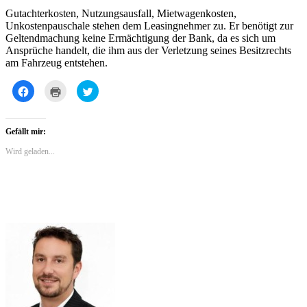
Gutachterkosten, Nutzungsausfall, Mietwagenkosten,
Unkostenpauschale stehen dem Leasingnehmer zu. Er benötigt zur
Geltendmachung keine Ermächtigung der Bank, da es sich um
Ansprüche handelt, die ihm aus der Verletzung seines Besitzrechts
am Fahrzeug entstehen.
Klick,
Klicken
Klick,
um
zum
um
auf
Ausdrucken
über
Facebook
(Wird
Twitter
zu
in
zu
teilen
neuem
teilen
Gefällt mir:
(Wird
Fenster
(Wird
in
geöffnet)
in
Wird geladen...
neuem
neuem
Fenster
Fenster
geöffnet)
geöffnet)