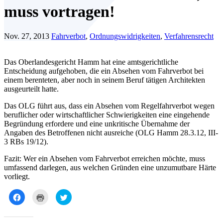
muss vortragen!
Nov. 27, 2013
Fahrverbot
,
Ordnungswidrigkeiten
,
Verfahrensrecht
Das Oberlandesgericht Hamm hat eine amtsgerichtliche
Entscheidung aufgehoben, die ein Absehen vom Fahrverbot bei
einem berenteten, aber noch in seinem Beruf tätigen Architekten
ausgeurteilt hatte.
Das OLG führt aus, dass ein Absehen vom Regelfahrverbot wegen
beruflicher oder wirtschaftlicher Schwierigkeiten eine eingehende
Begründung erfordere und eine unkritische Übernahme der
Angaben des Betroffenen nicht ausreiche (OLG Hamm 28.3.12, III-
3 RBs 19/12).
Fazit: Wer ein Absehen vom Fahrverbot erreichen möchte, muss
umfassend darlegen, aus welchen Gründen eine unzumutbare Härte
vorliegt.
Klick,
Klicken
Klick,
um
zum
um
auf
Ausdrucken
über
Facebook
(Wird
Twitter
zu
in
zu