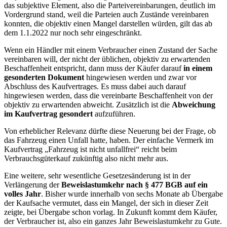
das subjektive Element, also die Parteivereinbarungen, deutlich im
Vordergrund stand, weil die Parteien auch Zustände vereinbaren
konnten, die objektiv einen Mangel darstellen würden, gilt das ab
dem 1.1.2022 nur noch sehr eingeschränkt.
Wenn ein Händler mit einem Verbraucher einen Zustand der Sache
vereinbaren will, der nicht der üblichen, objektiv zu erwartenden
Beschaffenheit entspricht, dann muss der Käufer darauf
in einem
gesonderten Dokument
hingewiesen werden und zwar vor
Abschluss des Kaufvertrages. Es muss dabei auch darauf
hingewiesen werden, dass die vereinbarte Beschaffenheit von der
objektiv zu erwartenden abweicht. Zusätzlich ist die
Abweichung
im Kaufvertrag gesondert
aufzuführen.
Von erheblicher Relevanz dürfte diese Neuerung bei der Frage, ob
das Fahrzeug einen Unfall hatte, haben. Der einfache Vermerk im
Kaufvertrag „Fahrzeug ist nicht unfallfrei“ reicht beim
Verbrauchsgüterkauf zukünftig also nicht mehr aus.
Eine weitere, sehr wesentliche Gesetzesänderung ist in der
Verlängerung der
Beweislastumkehr nach § 477 BGB auf ein
volles Jahr
. Bisher wurde innerhalb von sechs Monate ab Übergabe
der Kaufsache vermutet, dass ein Mangel, der sich in dieser Zeit
zeigte, bei Übergabe schon vorlag. In Zukunft kommt dem Käufer,
der Verbraucher ist, also ein ganzes Jahr Beweislastumkehr zu Gute.