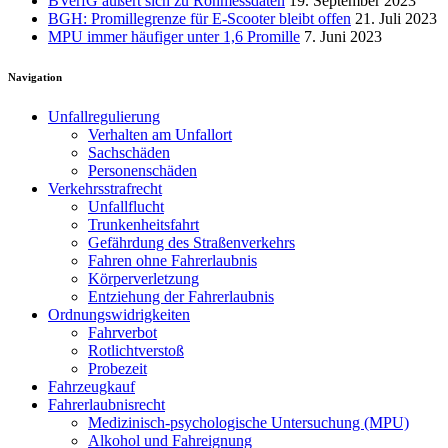
BVerfG äußert sich zu Rohmessdaten
19. September 2023
BGH: Promillegrenze für E-Scooter bleibt offen
21. Juli 2023
MPU immer häufiger unter 1,6 Promille
7. Juni 2023
Navigation
Unfallregulierung
Verhalten am Unfallort
Sachschäden
Personenschäden
Verkehrsstrafrecht
Unfallflucht
Trunkenheitsfahrt
Gefährdung des Straßenverkehrs
Fahren ohne Fahrerlaubnis
Körperverletzung
Entziehung der Fahrerlaubnis
Ordnungswidrigkeiten
Fahrverbot
Rotlichtverstoß
Probezeit
Fahrzeugkauf
Fahrerlaubnisrecht
Medizinisch-psychologische Untersuchung (MPU)
Alkohol und Fahreignung