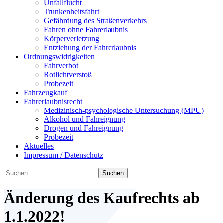
Unfallflucht
Trunkenheitsfahrt
Gefährdung des Straßenverkehrs
Fahren ohne Fahrerlaubnis
Körperverletzung
Entziehung der Fahrerlaubnis
Ordnungswidrigkeiten
Fahrverbot
Rotlichtverstoß
Probezeit
Fahrzeugkauf
Fahrerlaubnisrecht
Medizinisch-psychologische Untersuchung (MPU)
Alkohol und Fahreignung
Drogen und Fahreignung
Probezeit
Aktuelles
Impressum / Datenschutz
Suchen
nach:
Änderung des Kaufrechts ab
1.1.2022!