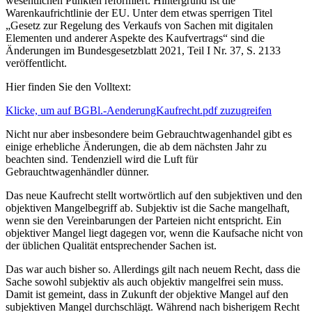
wesentlichen Punkten reformiert. Hintergrund ist die
Warenkaufrichtlinie der EU. Unter dem etwas sperrigen Titel
„Gesetz zur Regelung des Verkaufs von Sachen mit digitalen
Elementen und anderer Aspekte des Kaufvertrags“ sind die
Änderungen im Bundesgesetzblatt 2021, Teil I Nr. 37, S. 2133
veröffentlicht.
Hier finden Sie den Volltext:
Klicke, um auf BGBl.-AenderungKaufrecht.pdf zuzugreifen
Nicht nur aber insbesondere beim Gebrauchtwagenhandel gibt es
einige erhebliche Änderungen, die ab dem nächsten Jahr zu
beachten sind. Tendenziell wird die Luft für
Gebrauchtwagenhändler dünner.
Das neue Kaufrecht stellt wortwörtlich auf den subjektiven und den
objektiven Mangelbegriff ab. Subjektiv ist die Sache mangelhaft,
wenn sie den Vereinbarungen der Parteien nicht entspricht. Ein
objektiver Mangel liegt dagegen vor, wenn die Kaufsache nicht von
der üblichen Qualität entsprechender Sachen ist.
Das war auch bisher so. Allerdings gilt nach neuem Recht, dass die
Sache sowohl subjektiv als auch objektiv mangelfrei sein muss.
Damit ist gemeint, dass in Zukunft der objektive Mangel auf den
subjektiven Mangel durchschlägt. Während nach bisherigem Recht