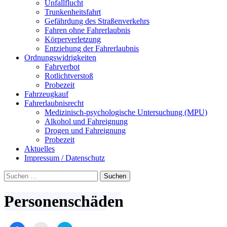
Unfallflucht
Trunkenheitsfahrt
Gefährdung des Straßenverkehrs
Fahren ohne Fahrerlaubnis
Körperverletzung
Entziehung der Fahrerlaubnis
Ordnungswidrigkeiten
Fahrverbot
Rotlichtverstoß
Probezeit
Fahrzeugkauf
Fahrerlaubnisrecht
Medizinisch-psychologische Untersuchung (MPU)
Alkohol und Fahreignung
Drogen und Fahreignung
Probezeit
Aktuelles
Impressum / Datenschutz
Suchen
nach:
Personenschäden