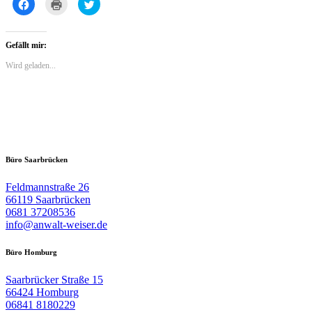
Klick,
Klicken
Klick,
um
zum
um
auf
Ausdrucken
über
Facebook
(Wird
Twitter
zu
in
zu
teilen
neuem
teilen
Gefällt mir:
(Wird
Fenster
(Wird
in
geöffnet)
in
Wird geladen...
neuem
neuem
Fenster
Fenster
geöffnet)
geöffnet)
Büro Saarbrücken
Feldmannstraße 26
66119 Saarbrücken
0681 37208536
info@anwalt-weiser.de
Büro Homburg
Saarbrücker Straße 15
66424 Homburg
06841 8180229