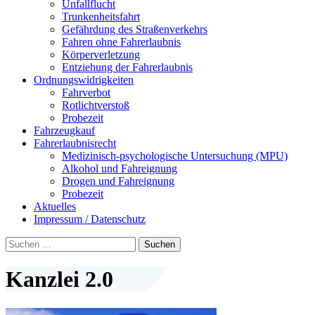
Unfallflucht
Trunkenheitsfahrt
Gefährdung des Straßenverkehrs
Fahren ohne Fahrerlaubnis
Körperverletzung
Entziehung der Fahrerlaubnis
Ordnungswidrigkeiten
Fahrverbot
Rotlichtverstoß
Probezeit
Fahrzeugkauf
Fahrerlaubnisrecht
Medizinisch-psychologische Untersuchung (MPU)
Alkohol und Fahreignung
Drogen und Fahreignung
Probezeit
Aktuelles
Impressum / Datenschutz
Suchen
nach:
Kanzlei 2.0