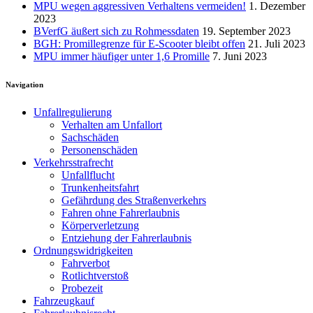
MPU wegen aggressiven Verhaltens vermeiden!
1. Dezember
2023
BVerfG äußert sich zu Rohmessdaten
19. September 2023
BGH: Promillegrenze für E-Scooter bleibt offen
21. Juli 2023
MPU immer häufiger unter 1,6 Promille
7. Juni 2023
Navigation
Unfallregulierung
Verhalten am Unfallort
Sachschäden
Personenschäden
Verkehrsstrafrecht
Unfallflucht
Trunkenheitsfahrt
Gefährdung des Straßenverkehrs
Fahren ohne Fahrerlaubnis
Körperverletzung
Entziehung der Fahrerlaubnis
Ordnungswidrigkeiten
Fahrverbot
Rotlichtverstoß
Probezeit
Fahrzeugkauf