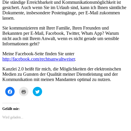
Die ständige Erreichbarkeit und Kommunikationsmöglichkeit ist
gesichert. Auch wenn Sie im Urlaub sind, kann ich Ihnen sämtliche
Dokumente, insbesondere Posteingänge, per E-Mail zukommen
lassen.
Sie kommunizieren mit Ihrer Familie, Ihren Freunden und
Bekannten per E-Mail, Facebook, Twitter, Whats App? Warum
nicht auch mit Ihrem Anwalt, wenn es nicht gerade um sensible
Informationen geht?
Meine Facebook-Seite finden Sie unter
http://facebook.com/rechtsanwaltweiser
.
Kanzlei 2.0 heißt für mich, die Möglichkeiten der elektronischen
Medien zu Gunsten der Qualität meiner Dienstleistung und der
Kommunikation mit meinen Mandanten optimal zu nutzen.
Klick,
Klicken
Klick,
um
zum
um
auf
Ausdrucken
über
Facebook
(Wird
Twitter
zu
in
zu
teilen
neuem
teilen
Gefällt mir:
(Wird
Fenster
(Wird
in
geöffnet)
in
Wird geladen...
neuem
neuem
Fenster
Fenster
geöffnet)
geöffnet)