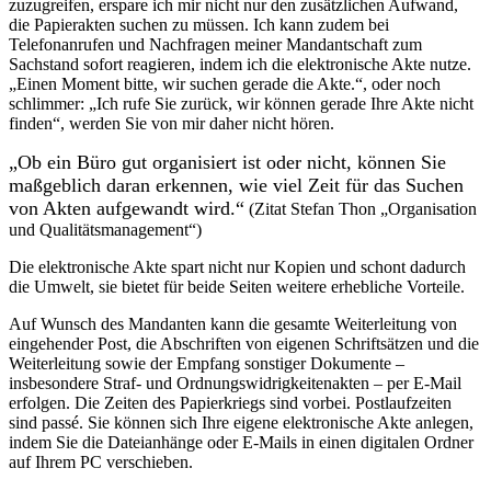
zuzugreifen, erspare ich mir nicht nur den zusätzlichen Aufwand,
die Papierakten suchen zu müssen. Ich kann zudem bei
Telefonanrufen und Nachfragen meiner Mandantschaft zum
Sachstand sofort reagieren, indem ich die elektronische Akte nutze.
„Einen Moment bitte, wir suchen gerade die Akte.“, oder noch
schlimmer: „Ich rufe Sie zurück, wir können gerade Ihre Akte nicht
finden“, werden Sie von mir daher nicht hören.
„Ob ein Büro gut organisiert ist oder nicht, können Sie
maßgeblich daran erkennen, wie viel Zeit für das Suchen
von Akten aufgewandt wird.“
(Zitat Stefan Thon „Organisation
und Qualitätsmanagement“)
Die elektronische Akte spart nicht nur Kopien und schont dadurch
die Umwelt, sie bietet für beide Seiten weitere erhebliche Vorteile.
Auf Wunsch des Mandanten kann die gesamte Weiterleitung von
eingehender Post, die Abschriften von eigenen Schriftsätzen und die
Weiterleitung sowie der Empfang sonstiger Dokumente –
insbesondere Straf- und Ordnungswidrigkeitenakten – per E-Mail
erfolgen. Die Zeiten des Papierkriegs sind vorbei. Postlaufzeiten
sind passé. Sie können sich Ihre eigene elektronische Akte anlegen,
indem Sie die Dateianhänge oder E-Mails in einen digitalen Ordner
auf Ihrem PC verschieben.